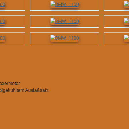
Boxermotor
 ölgekühltem Auslaßtrakt