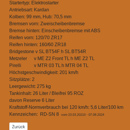
Startertyp: Elektrostarter
Antriebsart: Kardan
Kolben: 99 mm, Hub: 70,5 mm
Bremsen vorn: Zweischeibenbremse
Bremse hinten: Einscheibenbremse mit ABS
Reifen vorn: 120/70 ZR17
Reifen hinten: 160/60 ZR18
Bridgestone
v SL BT54F h SL BT54R
Metzeler v
ME Z2 Front TL h ME Z2 TL
Pirelli
v MTR 03 TL h MTR 04 TL
Höchstgeschwindigkeit: 201 km/h
Sitzplätze: 2
Leergewicht: 275 kg
Tankinhalt: 26 Liter / Bleifrei 95 ROZ
davon Reserve 6 Liter
Kraftstoff-Normverbrauch bei 120 km/h: 5,6 Liter/100 km
Kennzeichen: RD-SN 8
vom 23.03.20210 - 07.08.2024
Vorheriger Beitrag: BMW450
Zurück